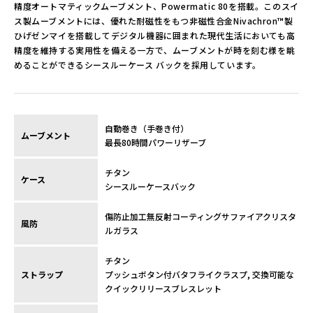
精度オートマティックムーブメント、Powermatic 80を搭載。このスイ
ス製ムーブメントには、優れた耐磁性をもつ非磁性合金Nivachron™製
ひげゼンマイを搭載してデジタル機器に囲まれた現代生活においても高
精度を維持する実用性を備える一方で、ムーブメントが時を刻む様を眺
めることができるシースルーケース バックを採用しています。
自動巻き（手巻き付）
ムーブメント
最長80時間パワーリザーブ
チタン
ケース
シースルーケースバック
傷防止加工無反射コーティングサファイアクリスタ
風防
ルガラス
チタン
ストラップ
プッシュボタン付バタフライクラスプ, 交換可能な
クイックリリースブレスレット