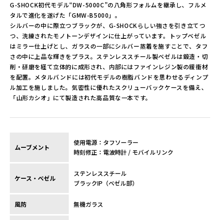
G-SHOCK初代モデル“DW-5000C”の八角形フォルムを継承し、フルメ
タルで進化を遂げた「GMW-B5000」。
シルバーの中に際立つブラックが、G-SHOCKらしい強さを引き立てつ
つ、洗練されたモノトーンデザインに仕上がっています。トップベゼル
はミラー仕上げとし、ガラスの一部にシルバー蒸着を施すことで、タフ
さの中に上品な輝きをプラス。ステンレススチール製ベゼルは鍛造・切
削・研磨を経て立体的に成形され、内部にはファインレジン製の緩衝材
を配置。メタルバンドには初代モデルの樹脂バンドを思わせるディンプ
ル加工を施しました。気密性に優れたスクリューバックケースを備え、
「山形カシオ」にて製造された高品質な一本です。
使用電源：タフソーラー
ムーブメント
時刻修正：電波時計 / モバイルリンク
ステンレススチール
ケース・ベゼル
ブラックIP（ベゼル部）
風防
無機ガラス