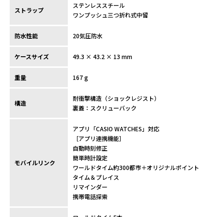
ステンレススチール
ストラップ
ワンプッシュ三つ折れ式中留
防水性能
20気圧防水
ケースサイズ
49.3 × 43.2 × 13 mm
重量
167 g
耐衝撃構造（ショックレジスト）
構造
裏蓋：スクリューバック
アプリ「CASIO WATCHES」対応
［アプリ連携機能］
自動時刻修正
簡単時計設定
モバイルリンク
ワールドタイム約300都市＋オリジナルポイント
タイム＆プレイス
リマインダー
携帯電話探索