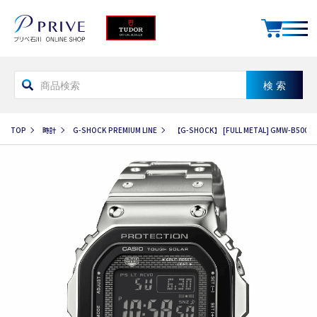
TOP
時計
G-SHOCK PREMIUM LINE
【G-SHOCK】 [FULL METAL] GMW-B50