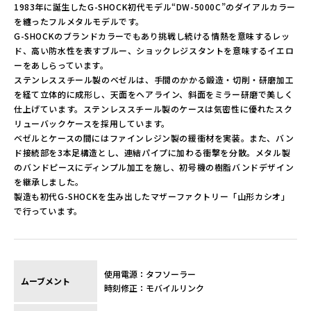
1983年に誕生したG-SHOCK初代モデル“DW-5000C”のダイアルカラー
を纏ったフルメタルモデルです。
G-SHOCKのブランドカラーでもあり挑戦し続ける情熱を意味するレッ
ド、高い防水性を表すブルー、ショックレジスタントを意味するイエロ
ーをあしらっています。
ステンレススチール製のベゼルは、手間のかかる鍛造・切削・研磨加工
を経て立体的に成形し、天面をヘアライン、斜面をミラー研磨で美しく
仕上げています。ステンレススチール製のケースは気密性に優れたスク
リューバックケースを採用しています。
ベゼルとケースの間にはファインレジン製の緩衝材を実装。また、バン
ド接続部を3本足構造とし、連結パイプに加わる衝撃を分散。メタル製
のバンドピースにディンプル加工を施し、初号機の樹脂バンドデザイン
を継承しました。
製造も初代G-SHOCKを生み出したマザーファクトリー「山形カシオ」
で行っています。
使用電源：タフソーラー
ムーブメント
時刻修正：モバイルリンク