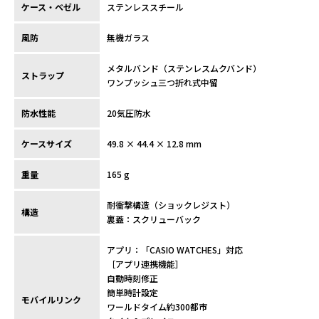
ケース・ベゼル
ステンレススチール
風防
無機ガラス
メタルバンド（ステンレスムクバンド）
ストラップ
ワンプッシュ三つ折れ式中留
防水性能
20気圧防水
ケースサイズ
49.8 × 44.4 × 12.8 mm
重量
165 g
耐衝撃構造（ショックレジスト）
構造
裏蓋：スクリューバック
アプリ：「CASIO WATCHES」対応
［アプリ連携機能］
自動時刻修正
簡単時計設定
モバイルリンク
ワールドタイム約300都市