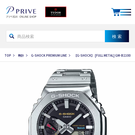
TOP
時計
G-SHOCK PREMIUM LINE
【G-SHOCK】 [FULL METAL] GM-B210