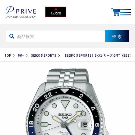
TOP
時計
SEIKO 5 SPORTS
【SEIKO 5 SPORTS】SKXシリーズ GMT（SBSC0