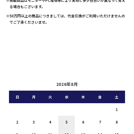
※掲載商品はモニターやPC環境等により実物と多少色合いが異なって見え
る場合もございます。
※50万円以上の商品につきましては、代金引換がご利用いただけませんの
でご了承くださいませ。
2026年8月
日
月
火
水
木
金
土
1
2
3
4
5
6
7
8