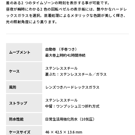
差のある2 つのタイムゾーンの時刻を表示する事が可能です。
昼夜が瞬時にわかる2 色の回転ベゼルの表示板には、艶やかなハードレ
ックスガラスを選択。蒸着処理によるメタリックな色調が美しく輝き、
光の照射角度により異ります。
自動巻 （手巻つき）
ムーブメント
最大巻上時約41時間持続
ステンレススチール
ケース
裏ぶた：ステンレススチール／ガラス
風防
レンズつきハードレックスガラス
ステンレススチール
ストラップ
中留：ワンプッシュ三つ折れ方式
防水性能
日常生活用強化防水（10気圧）
ケースサイズ
46 × 42.5 × 13.6 mm