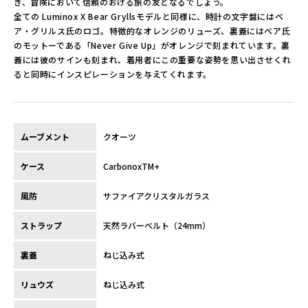
き、冒険において信頼のおける旅の友となるでしょう。
全ての Luminox X Bear Gryllsモデルと同様に、時計の文字盤にはベ
ア・グリルス氏のロゴ。特徴的なオレンジのリューズ、裏蓋にはベア氏
のモットーである「Never Give Up」がオレンジで刻まれています。裏
蓋には彼のサインも刻まれ、着用者にこの重要な姿勢を思い出させくれ
ると同時にインスピレーションを与えてくれます。
ムーブメント
クオーツ
ケース
CarbonoxTM+
風防
サファイアクリスタルガラス
ストラップ
天然ラバーベルト（24mm）
裏蓋
ねじ込み式
リュウズ
ねじ込み式