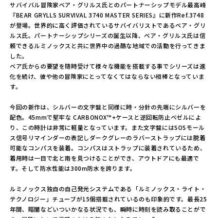
サバイバル冒険家ベア・グリルス氏とのパートナーシップモデル最高峰
『BEAR GRYLLS SURVIVAL 3740 MASTER SERIES』に新作Ref.3748
が登場。世界的に高く評価されているサバイバリストであるベア・グリ
ルス氏。パートナーシップシリーズの誕生以降、ベア・グリルス氏は信
頼できるルミノックスと共に世界中の過酷な地域での活動を行ってきま
した。
ベア氏からの要望を随時受けて様々な機能を搭載する事でシリーズは進
化を続け、彼や他の冒険家にとってなくてはならない相棒となっていま
す。
今回の新作は、シルバーの文字盤と同様に時・分針の先端にシルバーを
配色。45mmで堅牢な CARBONOX™+ケースと逆回転防止ベゼルによ
り、この時計は非常に軽量となっています。また文字盤にはSOSモール
ス信号リマインダーの表記しダークグレーのラバーストラップには脱着
可能なコンパスを装着。コンパスはストラップに装着されているため、
着用時は一目で北と南を見つけることができ、アウトドアにも最適で
す。そして防水性能は300m防水を誇ります。
ルミノックス独自の自己発光システムである「ルミノックス・ライト・
テクノロジー」チューブが15個搭載されているのも印象的です。最長25
年間、暗闇などいついかなる状況でも、瞬時に時刻を読み取ることがで