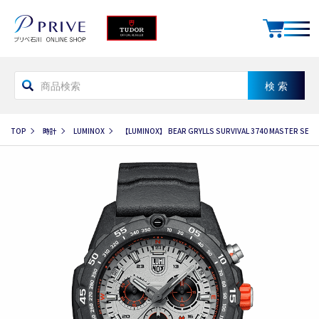
TOP
時計
LUMINOX
【LUMINOX】 BEAR GRYLLS SURVIVAL 3740 MASTER SERI