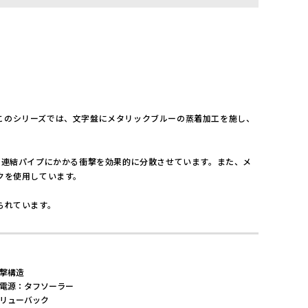
。このシリーズでは、文字盤にメタリックブルーの蒸着加工を施し、
、連結パイプにかかる衝撃を効果的に分散させています。また、メ
クを使用しています。
られています。
撃構造
電源：タフソーラー
リューバック