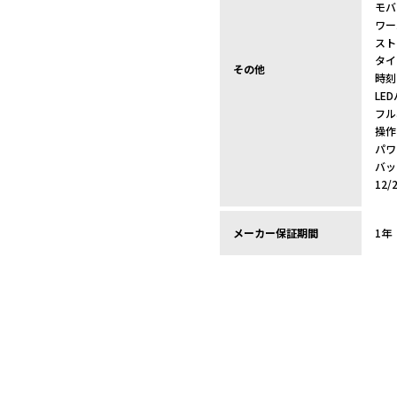
モバ
ワー
スト
タイ
その他
時刻
LE
フル
操作
パワ
バッ
12
メーカー保証期間
1年