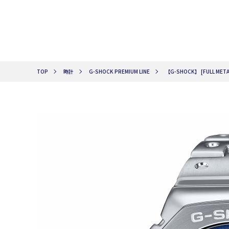
TOP
時計
G-SHOCK PREMIUM LINE
【G-SHOCK】 [FULL MET