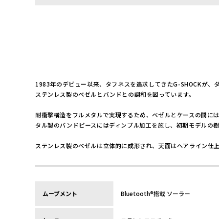
1983年のデビュー以来、タフネスを追求してきたG-SHOCK
ステンレス製のベゼルとバンドとの調和を図っています。
耐衝撃構造をフルメタルで実現するため、ベゼルとケースの間には
タル製のバンドピースにはディンプル加工を施し、初期モデルの
ステンレス製のベゼルは立体的に成形され、天面はヘアライン仕
ムーブメント
Bluetooth®搭載 ソーラー