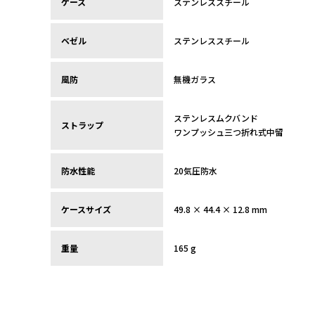
ケース
ステンレススチール
ベゼル
ステンレススチール
風防
無機ガラス
ステンレスムクバンド
ストラップ
ワンプッシュ三つ折れ式中留
防水性能
20気圧防水
ケースサイズ
49.8 × 44.4 × 12.8 mm
重量
165 g