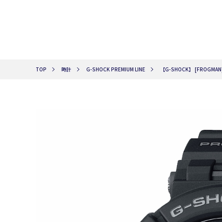
TOP
時計
G-SHOCK PREMIUM LINE
【G-SHOCK】 [FROGMAN