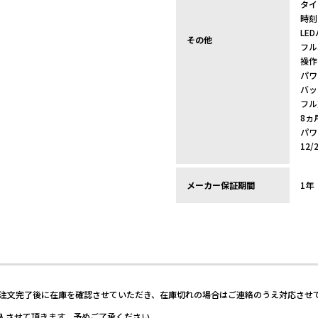
タイ
時刻
LE
その他
フル
操作
パワ
バッ
フル
8ヵ
パワ
12
メーカー保証期間
1年
ご注文完了後に在庫を確認させていただき、在庫切れの場合はご連絡のうえ対応させ
入させて頂きます、予めご了承ください。