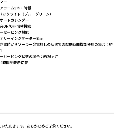
マー
アラーム5本・時報
Dバックライト（ブルーグリーン）
オートカレンダー
音ON/OFF切替機能
ーセービング機能
テリーインジケーター表示
充電時からソーラー発電無しの状態での駆動時間機能使用の場合：約
月
ーセービング状態の場合：約26ヵ月
/24時間制表示切替
ていただきます。あらかじめご了承ください。