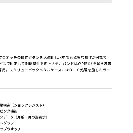
ップウオッチの操作ボタンを大型化し水中でも確実な操作が可能で
らビスで固定して耐衝撃性を向上させ、バンドは凸凹形状を省き装着
採用。スクリューバックメタルケースにはＤＬＣ処理を施しミラー
撃構造（ショックレジスト）
ビング機能
ンデータ（月齢・月の形表示）
ドグラフ
ップウオッチ