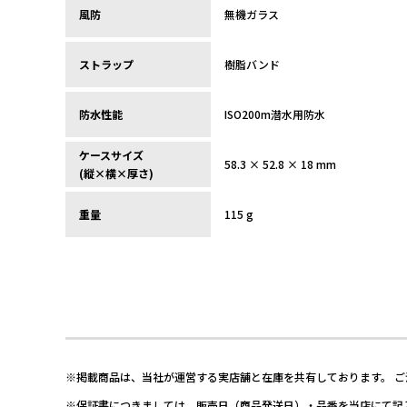
風防
無機ガラス
ストラップ
樹脂バンド
防水性能
ISO200m潜水用防水
ケースサイズ
58.3 × 52.8 × 18 mm
(縦×横×厚さ)
重量
115 g
※掲載商品は、当社が運営する実店舗と在庫を共有しております。 
※保証書につきましては、販売日（商品発送日）・品番を当店にて記