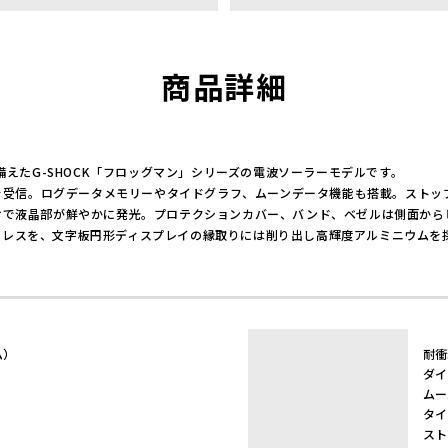
商品詳細
備えたG-SHOCK「フロッグマン」シリーズの電波ソーラーモデルです。
電波を受信。ログデータメモリーやタイドグラフ、ムーンデータ機能も搭載。スト
けで液晶部が鮮やかに発光。プロテクションカバー、バンド、ベゼルは側面か
ンレスを、文字板円形ディスプレイの縁取りには削り出し高輝度アルミニウムを
ム）
耐衝
ダイ
ムー
タイ
スト