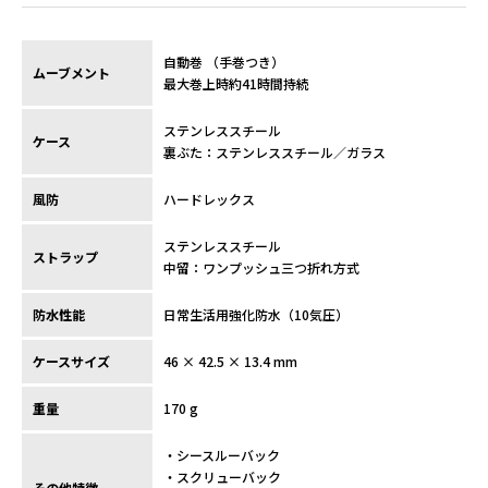
自動巻 （手巻つき）
ムーブメント
最大巻上時約41時間持続
ステンレススチール
ケース
裏ぶた：ステンレススチール／ガラス
風防
ハードレックス
ステンレススチール
ストラップ
中留：ワンプッシュ三つ折れ方式
防水性能
日常生活用強化防水（10気圧）
ケースサイズ
46 × 42.5 × 13.4 mm
重量
170 g
・シースルーバック
・スクリューバック
その他特徴