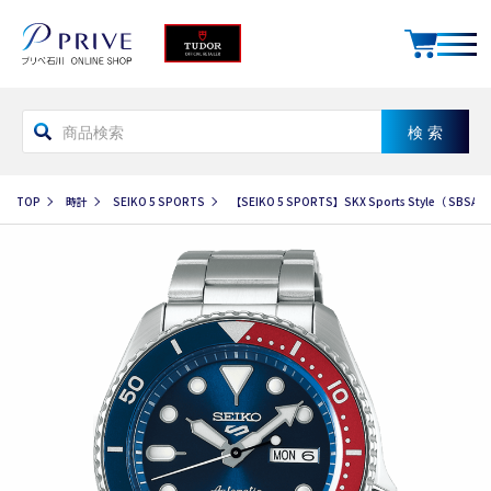
TOP
時計
SEIKO 5 SPORTS
【SEIKO 5 SPORTS】SKX Sports Style（ SBSA0