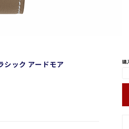
購
クラシック アードモア