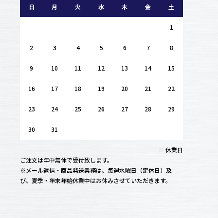
日
月
火
水
木
金
土
1
2
3
4
5
6
7
8
9
10
11
12
13
14
15
16
17
18
19
20
21
22
23
24
25
26
27
28
29
30
31
■
休業日
ご注文は年中無休で受付致します。
※メール返信・商品発送業務は、毎週水曜日（定休日）及
び、夏季・年末年始休業中はお休みさせていただきます。